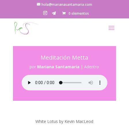
hola@marianasantamaria.com
0 elementos
Meditación Metta
por
Mariana Santamaría
|
Adentro
White Lotus by Kevin MacLeod