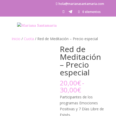
hola@marianasantamaria.com
0 elementos
Inicio
/
Cuota
/ Red de Meditación – Precio especial
Red de
Meditación
– Precio
especial
20,00
€
-
Rango
30,00
€
de
Participantes de los
precios:
programas Emociones
desde
Positivas y 7 Días Libre de
20,00€
Estrés.