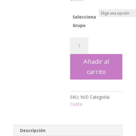
hasta
30,00€
Selecciona
Grupo
Red
de
Meditación
Añadir al
-
Precio
carrito
especial
cantidad
SKU:
N/D
Categoría:
Cuota
Descripción