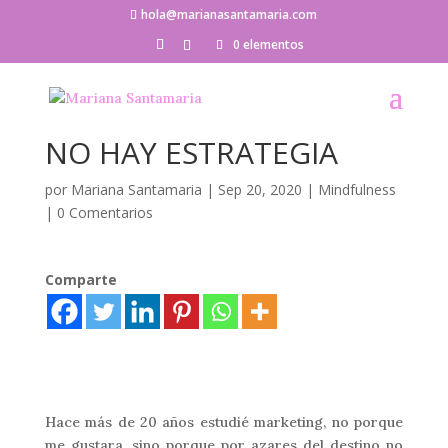
hola@marianasantamaria.com
0 elementos
NO HAY ESTRATEGIA
por
Mariana Santamaria
|
Sep 20, 2020
|
Mindfulness
|
0 Comentarios
Comparte
Hace más de 20 años estudié marketing, no porque
me gustara, sino porque por azares del destino no