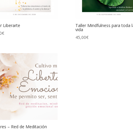
er Liberarte
Taller Mindfulness para toda l
vida
0
€
45,00
€
eres – Red de Meditación